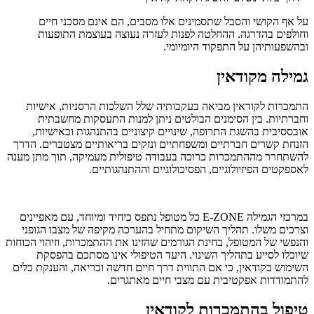
על אף הקושי והסבל שתסמינים אלו מסבים, הם אינם מסכני חיים
וחולפים בהדרגה. ההחלטה לפנות לעזרה נעוצה בעוצמת התופעות
ובהשפעותיהן על התפקוד היומיומי.
גמילה מקודאין
התמכרות לקודאין מביאה בעקבותיה שלל השלכות הרסניות, אישיות
וחברתיות. בין הסימנים הבולטים ניתן למנות התעסקות מחשבתית
אובססיבית בהשגת התרופה, שינויים קיצוניים בהתנהגות ובאישיות,
הזנחת קשרים חברתיים ומשפחתיים ונזקים בריאותיים מצטברים. הדרך
להשתחרר מההתמכרות כרוכה בעבודה טיפולית מעמיקה, תוך מתן מענה
לאספקטים הפיזיולוגיים, הפסיכולוגיים וההתנהגותיים.
במרכזי הגמילה E-ZONE כל מטופל נתפס כיחיד ומיוחד, עם מאפיינים
וצרכים משלו. תהליך השיקום מתחיל בהערכה מקיפה של מצבו הגופני
והנפשי של המטופל, בחינת הגורמים שהזינו את ההתמכרות, וזיהוי הכוחות
שיוכלו לסייע בתהליך השינוי. היעד הטיפולי אינו מסתכם בהפסקת
השימוש בקודאין, כי אם התווית דרך חיים חדשה ובריאה, והענקת כלים
להתמודדות אפקטיבית עם מצבי חיים מאתגרים.
טיפול
בהתמכרות ל
קודאין