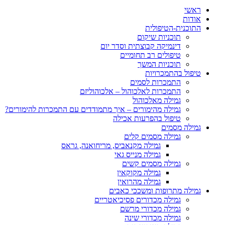
ראשי
אודות
התוכנית-הטיפולית
תוכניות שיקום
דינמיקה קבוצתית וסדר יום
טיפולים רב תחומיים
תוכניות המשך
טיפול בהתמכרויות
התמכרות לסמים
התמכרות לאלכוהול – אלכוהוליזם
גמילה מאלכוהול
גמילה מהימורים – איך מתמודדים עם התמכרות להימורים?
טיפול בהפרעות אכילה
גמילה מסמים
גמילה מסמים קלים
גמילה מקנאביס, מריחואנה, גראס
גמילה מנייס גאי
גמילה מסמים קשים
גמילה מקוקאין
גמילה מהרואין
גמילה מתרופות ומשככי כאבים
גמילה מכדורים פסיכיאטריים
גמילה מכדורי מרשם
גמילה מכדורי שינה