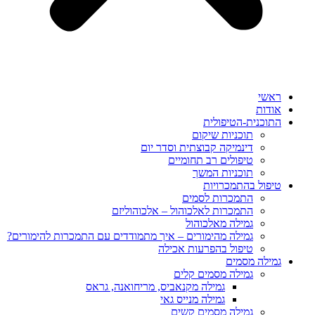
ראשי
אודות
התוכנית-הטיפולית
תוכניות שיקום
דינמיקה קבוצתית וסדר יום
טיפולים רב תחומיים
תוכניות המשך
טיפול בהתמכרויות
התמכרות לסמים
התמכרות לאלכוהול – אלכוהוליזם
גמילה מאלכוהול
גמילה מהימורים – איך מתמודדים עם התמכרות להימורים?
טיפול בהפרעות אכילה
גמילה מסמים
גמילה מסמים קלים
גמילה מקנאביס, מריחואנה, גראס
גמילה מנייס גאי
גמילה מסמים קשים