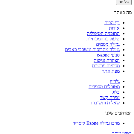
שליחה
מה באתר
דף הבית
אודות
התוכנית הטיפולית
טיפול בהתמכרויות
גמילה מסמים
גמילה מתרופות ומשככי כאבים
סניפי e-zone
הצהרת נגישות
מדיניות פרטיות
מפת אתר
גלריה
מטופלים מספרים
בלוג
יצירת קשר
שאלות ותשובות
המרחבים שלנו
מרכז גמילה Ezone קיסריה
רשיון מוסד