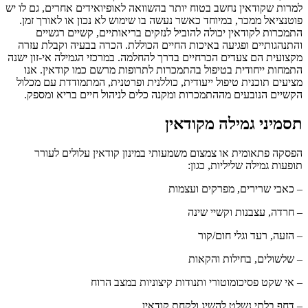
למרות שקודאין נחשב בטוח יותר בהשוואה לאופיואידים אחרים, גם לו יש
פוטנציאל ממכר, במיוחד כאשר נעשה בו שימוש לא נכון או לאורך זמן.
התמכרות לקודאין יכולה להוביל לנזקים בריאותיים, קשיים רגשיים
והתנהגותיים ופגיעה באיכות החיים הכוללת. הכרה בבעיה וקבלת עזרה
מקצועית הם צעדים הכרחיים בדרך להחלמה. במרכזי הגמילה אי-זון ישנה
התמחות ייחודית בטיפול בהתמכרות לתרופות מרשם כמו קודאין. אנו
מציעים תוכנית טיפול ייעודית, כוללנית ופרטנית, המתמודדת עם מכלול
הקשיים הנובעים מההתמכרות ומקנה כלים לניהול חיים בריא ומספק.
תסמיני גמילה מקודאין
הפסקה פתאומית או צמצום משמעותי במינון קודאין עלולים לעורר
תופעות גמילה שליליות, כגון:
– כאבי שרירים, מפרקים ועצמות
– חרדה, עצבנות וקשיי שינה
– הזעה, רעד וגלי חום/קור
– שלשולים, בחילות והקאות
– אי שקט פסיכומוטורי ותנודות קיצוניות במצב הרוח
– דחף בלתי נשלט להשיג ולקחת קודאין