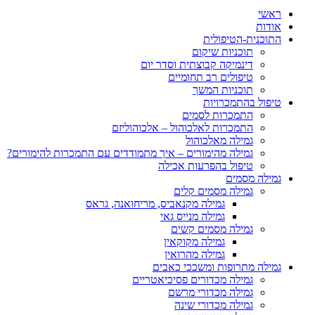
ראשי
אודות
התוכנית-הטיפולית
תוכניות שיקום
דינמיקה קבוצתית וסדר יום
טיפולים רב תחומיים
תוכניות המשך
טיפול בהתמכרויות
התמכרות לסמים
התמכרות לאלכוהול – אלכוהוליזם
גמילה מאלכוהול
גמילה מהימורים – איך מתמודדים עם התמכרות להימורים?
טיפול בהפרעות אכילה
גמילה מסמים
גמילה מסמים קלים
גמילה מקנאביס, מריחואנה, גראס
גמילה מנייס גאי
גמילה מסמים קשים
גמילה מקוקאין
גמילה מהרואין
גמילה מתרופות ומשככי כאבים
גמילה מכדורים פסיכיאטריים
גמילה מכדורי מרשם
גמילה מכדורי שינה