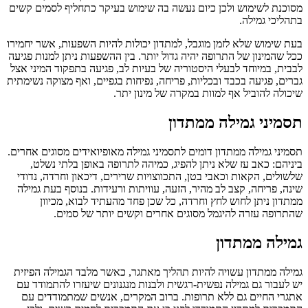
מסוכנת לשימוש ולכן כיום נעשה בה שימוש בעיקר כתחליף לסמים קשים
בתהליכי גמילה.
בעת שימוש שלא לזמן מוגבל, למתדון יכולות להיות השפעות, אשר יחמירו
ככל שהמינון של התרופה יהיה גדול יותר. בין ההשפעות ניתן למנות פגיעה
לבבית, במיוחד לבעלי היסטוריה של בעיות לב, פגיעה בתפקוד המיני אצל
גברים, פגיעה בכבד ובכליות, פריחה, נפיחות בגפיים, ואף מצוקה נשימתית
שיכולה להוביל אף למוות במקרה של מינון יתר.
תסמיני גמילה ממתדון
תסמיני גמילה ממתדון דומים לתסמיני גמילה מאופיואידים מסוגים אחרים.
ביניהם: כאב עז שלא ניתן להפיג, כמיהה לתרופה באופן בלתי נשלט,
שלשולים, הקאות וכאבי בטן, התכווצויות שרירים, דיכאון וחרדה, נדודי
שינה, פריחה, קצב לב מהיר, הזעה, עוויתות ורעידות. בנוסף בעת גמילה
ממתדון ניתן לחוש לחץ וחרדה, כל שכן פחד מהעתיד לבוא, מכיוון
שהתרופה עזרה להיגמל מסוגים אחרים וקשים יותר של סמים.
גמילה ממתדון
גמילה ממתדון עשויה להיות תהליך מאתגר, כאשר מלבד הגמילה הפיזית
יש לעבור גם גמילה נפשית-רגשית ולבנות מנגנונים שיעזרו להתמודד עם
אתגרי החיים גם ללא תרופות. ברוב המקרים, אנשים שמתמודדים עם