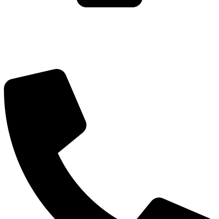
עיצוב ופיתוח: נוצר ב
♥
על ידי
omega360
| ניהול וקריאיטיב-
הדר
גרינברג
Green Citrus Creative