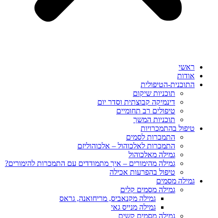
ראשי
אודות
התוכנית-הטיפולית
תוכניות שיקום
דינמיקה קבוצתית וסדר יום
טיפולים רב תחומיים
תוכניות המשך
טיפול בהתמכרויות
התמכרות לסמים
התמכרות לאלכוהול – אלכוהוליזם
גמילה מאלכוהול
גמילה מהימורים – איך מתמודדים עם התמכרות להימורים?
טיפול בהפרעות אכילה
גמילה מסמים
גמילה מסמים קלים
גמילה מקנאביס, מריחואנה, גראס
גמילה מנייס גאי
גמילה מסמים קשים