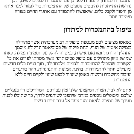
התמכרות למתדון התמודדו לפני כן עם התמכרות לסמים קשים, ולכן
נדרשת התייחסות להיבטים נוספים של ההתמכרות כדי לעזור למגר אותה
מן היסוד ולקבל כלים, שיאפשרו להתמודד עם אתגרי החיים בצורה
מיטיבה יותר.
טיפול בהתמכרות למתדון
בשאטו מציעים לכם מעטפת טיפולית רב מערכתית אשר מתחילה
בגמילה איטית של הגוף, תחת פיקוח של פסיכיאטר ונרקולוג מוסמך.
התהליך הדרגתי ומותאם אישית, במטרה להקל על תסמיני הגמילה. לאחר
שמושג איזון מתחילים עם טיפול פסיכותרפי אשר מטרתו לפרום את כל
הקשרים שהובילו להתמכרות ולסמים מלכתחילה, תוך בניית כלים חדשים
ומועילים יותר להתמודדות, בחינת אמונות והתנהגויות, זיהוי טריגרים
ועיבוד מחשבות ורגשות באופן שיעזור לבצע שינוי ולקיים חיים ללא
התמכרות.
אתם לא לבד, הצוות המקצועי שלנו זמין עבורכם, המדריכים היו בנעליים
שלכם ומטופלים נוספים במרכז שיהפכו לשותפים לדרך, כך שתוכלו לבנות
מערך של תמיכה ולצאת צעד צעד אל עבר חיים חדשים.