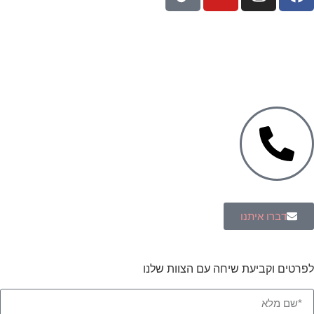
עיצוב ופיתוח: נוצר ב
♥
על ידי
omega360
| ניהול וקריאיטיב-
הדר
גרינברג
Green Citrus Creative
דברו איתנו
לפרטים וקביעת שיחה עם הצוות שלנו