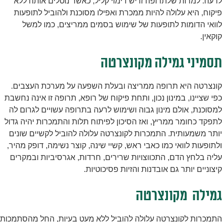
לרעה. למרות שלתרופה זו יש דימוי קליל, כאשר נוטלים אותה ללא
פיקוח, היא עלולה להיות ממכרת ואפילו מסוכנת ולהוביל לתופעות
לוואי הדומות לתופעות של שימוש בסמים ממריצים, כמו למשל
קוקאין.
תסמיני גמילה מקונצרטה
קונצרטה היא תרופה ממריצה ובעלת השפעה על מערכת העצבים.
כפי שציינו, במינון נכון, ותחת פיקוח של רופא, תרופה זו אינה נחשבת
למסוכנת, אולם מינון גבוה ושימוש לרעה בתרופה עשויים לגרום לה
לתפקד כחומר ממריץ, ואז הסיכון לפיתוח תלות והתמכרות יהיה גדול
יותר משמעותית. התמכרות לקונצרטה עלולה להוביל לקשיים שונים
ולתופעות לוואי כמו כאבי ראש, קשיי שינה, קוצר נשימה, דופק מהיר,
עליה בלחץ הדם, התכווצויות שרירים, חרדות, אגרסיביות ובמקרים
קיצוניים יותר גם אובדנות והזיות פסיכוטיות.
גמילה מקונצרטה
התמכרות לקונצרטה עלולה להוביל ללא מעט בעיות, החל מהסתמכות