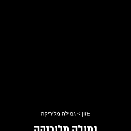
Eזון
>
גמילה מליריקה
גמילה מליריקה