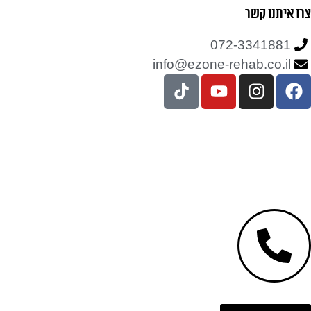
צרו איתנו קשר
072-3341881
info@ezone-rehab.co.il
עיצוב ופיתוח: נוצר ב
♥
על ידי
omega360
| ניהול
וקריאיטיב-
הדר גרינברג
Green Citrus Creative