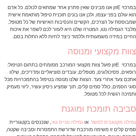
במרכזי Eזון אנו מבינים שאין פתרון אחד שמתאים לכולם. כל אדם
הוא עולם בפני עצמו, ולכן אנו בונים תוכנית טיפול מותאמת אישית
שמבוססת על הצרכים, הקשיים והנסיבות האישיות של כל מטופל.
מלבד הגמילה נטו, המטרה שלנו היא לעזור לכם לשפר את איכות
החיים במידה משמעותית וללמוד כיצד לחיות ללא התלות בסם.
צוות מקצועי ומנוסה
במרכזי Eזון פועל צוות מקצועי המורכב ממומחים בתחום הטיפול:
רופאים, פסיכולוגים, מטפלים, עובדים סוציאליים ומדריכים, שילוו
אתכם צעד אחרי צעד. הצוות שלנו מנוסה בטיפול בהתמכרויות מכל
סוגי הסמים, כולל סמים קלים, תוך שמציע ניסיון עשיר, ליווי מעמיק
ותמיכה רגשית לכל מטופל.
סביבה תומכת ומוגנת
גמילה מקנאביס למשל
או
גמילה מנייס גאי
, שנכנסים בקטגוריית
סמים קלים זו משימה מורכבת שדורשת התמסרות וסביבה שקטה,