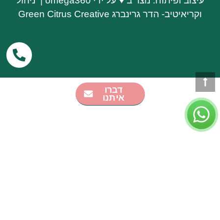
עיצוב ופיתוח: נוצר ב
♥
על ידי
omega360
| ניהול
וקריאיטיב-
הדר גרינברג
Green Citrus Creative
דברו
איתנו
לפרטים וקביעת שיחה עם הצוות
שלנו