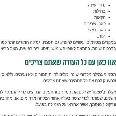
נדודי שינה
בחילות
הקאות
כאבי שרירים
כאבי ראש
ועוד..
במקרים מסוימים, עשויים להופיע גם תסמיני גמילה חמורים יותר כמו ה
בדרכים שונות, בהתאם לאופי השימוש, היסטוריה רפואית, מצב בריאות
אנו כאן עם כל העזרה שאתם צריכים
תסמיני גמילה מכדורי שינה יכולים להיות חמורים ולא נעימים, וללא ס
ולהעניק לכם את כל התמיכה שאתם צריכים.
אצלנו ב'שאטו' יש לכם את המרחב והתנאים הנחוצים כדי להתמסר לתה
השנים, שפותח לכדי שיטה בעלת אחוזי הצלחה מדהימים. אנו מחויבים 
ונרקולוג מוסמך, אשר אחראי על הגמילה בפועל.
כל תכנית גמילה מיושמת בצורה הדרגתית כדי לאפשר לכם להתמודד ע