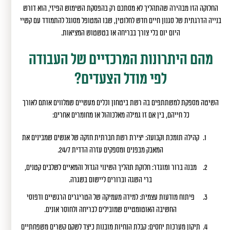
החלוקה הזו מבהירה שהתהליך לא מסתכם רק בהפסקת השימוש הפיזי, הוא דורש
בנייה הדרגתית של סגנון חיים חדש לחלוטין, שבו המטופל מסוגל להתמודד עם קשיי
היום יום בלי צורך בבריחה או בטשטוש המציאות.
מהם היתרונות המרכזיים של העבודה
לפי מודל הצעדים?
השיטה מספקת למשתתפים בה רשת ביטחון וכלים מעשיים שמלווים אותם לאורך
כל חייהם, בין אם זו גמילה מאלכוהול או מחומרים אחרים:
קהילה תומכת וקבועה: יצירת רשת חברתית חזקה של אנשים שמבינים את
המאבק מבפנים ומספקים עזרה הדדית 24/7.
מבנה ברור ומוגדר: חלוקת תהליך השינוי הגדול והמאיים לשלבים קטנים,
ברי השגה וברורים ליישום בשגרה.
פיתוח מודעות עצמית: למידה מעמיקה של הטריגרים הרגשיים ודפוסי
החשיבה האוטומטיים שמובילים לבריחה ולחוסר אונים.
תיקון מערכות יחסים: קבלת הנחיות מובנות כיצד לשקם קשרים משפחתיים