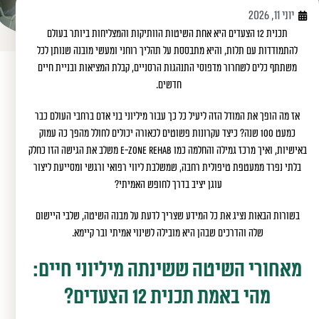
יוני 11, 2026
תכנית 12 הצעדים היא אחת השיטות הוותיקות והמצליחות ביותר בעולם
להתמודדות עם תלות, והיא מתבססת על תהליך רוחני ומעשי מובנה שנותן לכל
משתתף כלים לשחרור מדפוסי התנהגות הרסניים, קבלת המציאות ובניית חיים
חדשים.
אז מה הופך את המודל הזה ליעיל כל כך עבור מיליוני בני אדם ברחבי העולם כבר
כמעט 100 שנה? כיצד עקרונות פשוטים לכאורה יכולים לחולל מהפך כה עמוק
באישיות, ואיך מרכז גמילה והחלמה כמו E-zone Rehab משלב את הגישה הזו כחלק
בלתי נפרד ממעטפת טיפולית רחבה, שמשלבת ליווי רפואי ורגשי ומסייעת ליצור
עוגן יציב בדרך לחופש האמיתי?
בשורות הבאות נציג את כל המידע שצריך לדעת על מבנה השיטה, שלבי היישום
שלה והדרכים שבהן היא מובילה לשינוי אמיתי ובר קיימא.
מאחורי השיטה ששינתה מיליוני חיים:
מהי באמת תכנית 12 הצעדים?