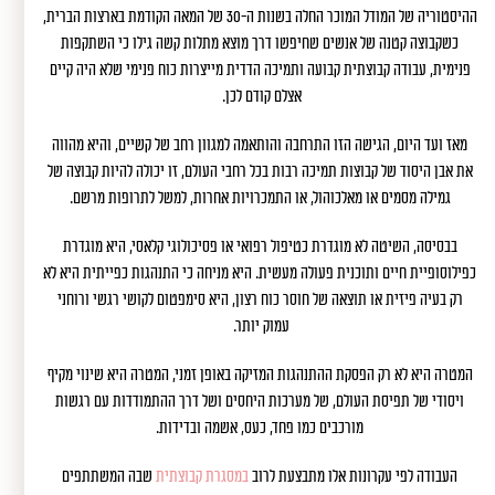
ההיסטוריה של המודל המוכר החלה בשנות ה-30 של המאה הקודמת בארצות הברית,
כשקבוצה קטנה של אנשים שחיפשו דרך מוצא מתלות קשה גילו כי השתקפות
פנימית, עבודה קבוצתית קבועה ותמיכה הדדית מייצרות כוח פנימי שלא היה קיים
אצלם קודם לכן.
מאז ועד היום, הגישה הזו התרחבה והותאמה למגוון רחב של קשיים, והיא מהווה
את אבן היסוד של קבוצות תמיכה רבות בכל רחבי העולם, זו יכולה להיות קבוצה של
גמילה מסמים או מאלכוהול, או התמכרויות אחרות, למשל לתרופות מרשם.
בבסיסה, השיטה לא מוגדרת כטיפול רפואי או פסיכולוגי קלאסי, היא מוגדרת
כפילוסופיית חיים ותוכנית פעולה מעשית. היא מניחה כי התנהגות כפייתית היא לא
רק בעיה פיזית או תוצאה של חוסר כוח רצון, היא סימפטום לקושי רגשי ורוחני
עמוק יותר.
המטרה היא לא רק הפסקת ההתנהגות המזיקה באופן זמני, המטרה היא שינוי מקיף
ויסודי של תפיסת העולם, של מערכות היחסים ושל דרך ההתמודדות עם רגשות
מורכבים כמו פחד, כעס, אשמה ובדידות.
העבודה לפי עקרונות אלו מתבצעת לרוב
במסגרת קבוצתית
שבה המשתתפים