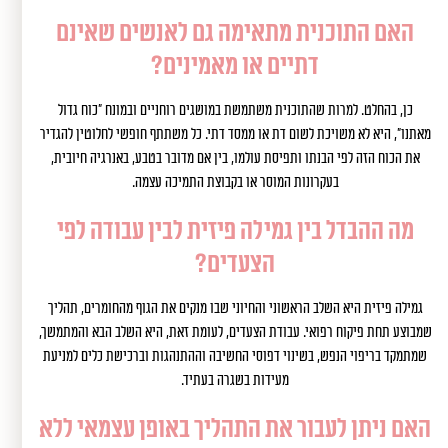
האם התוכנית מתאימה גם לאנשים שאינם
דתיים או מאמינים?
כן, בהחלט. למרות שהתוכנית משתמשת במושגים רוחניים ובמונח "כוח גדול
מאתנו", היא לא משויכת לשום דת או ממסד דתי. כל משתתף חופשי לחלוטין להגדיר
את הכוח הזה לפי הבנתו ותפיסת עולמו, בין אם מדובר בטבע, באנרגיה חיובית,
בעקרונות המוסר או בקבוצת התמיכה עצמה.
מה ההבדל בין גמילה פיזית לבין עבודה לפי
הצעדים?
גמילה פיזית היא השלב הראשוני והחיוני שבו מנקים את הגוף מהחומרים, תהליך
שמבוצע תחת פיקוח רפואי. עבודת הצעדים, לעומת זאת, היא השלב הבא והמתמשך,
שמתמקד בריפוי הנפש, בשינוי דפוסי החשיבה וההתנהגות וברכישת כלים למניעת
מעידות בשגרה בעתיד.
האם ניתן לעבור את התהליך באופן עצמאי ללא