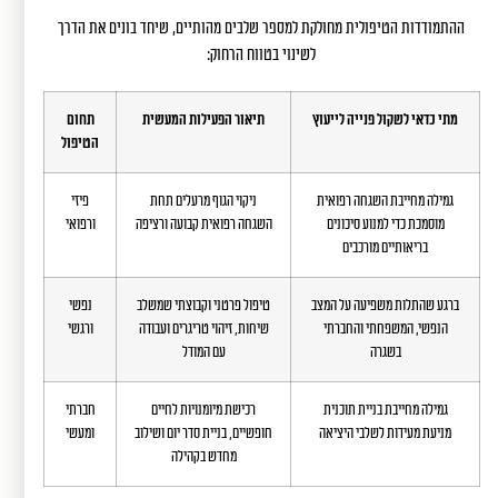
ההתמודדות הטיפולית מחולקת למספר שלבים מהותיים, שיחד בונים את הדרך
לשינוי בטווח הרחוק:
מתי כדאי לשקול פנייה לייעוץ
תיאור הפעילות המעשית
תחום
הטיפול
גמילה מחייבת השגחה רפואית
ניקוי הגוף מרעלים תחת
פיזי
מוסמכת כדי למנוע סיכונים
השגחה רפואית קבועה ורציפה
ורפואי
בריאותיים מורכבים
ברגע שהתלות משפיעה על המצב
טיפול פרטני וקבוצתי שמשלב
נפשי
הנפשי, המשפחתי והחברתי
שיחות, זיהוי טריגרים ועבודה
ורגשי
בשגרה
עם המודל
גמילה מחייבת בניית תוכנית
רכישת מיומנויות לחיים
חברתי
מניעת מעידות לשלבי היציאה
חופשיים, בניית סדר יום ושילוב
ומעשי
מחדש בקהילה