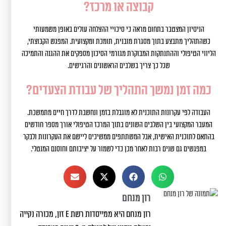
קבוצה או מרכז?
הניסיון המצטבר בתחום מראה כי סיכויי ההצלחה עולים באופן משמעותי
כשהתהליך מתבצע בתוך מסגרת מובנית, תומכת ומקצועית. המפגש הקבוצתי,
הליווי הטיפולי וההתנתקות המבוקרת מגורמי הסיכון מספקים את ההגנה והתמיכה
שכל כך צריך בשלבים הראשונים והרגישים.
כמה זמן נמשך התהליך של עבודת הצעדים?
העבודה לפי עקרונות התוכנית לא מוגבלת בזמן ונחשבת לדרך חיים מתמשכת.
המעבר המקצועי בין השלבים השונים בתוך המרכז הטיפולי אורך מספר חודשים
בהתאם לתוכנית האישית, אבל המשתתפים ממשיכים ליישם את העקרונות ולבקר
במפגשים גם שנים רבות לאחר מכן כדי לשמור על יציבותם וחוסנם המנטלי.
רון מנחם
רון מנחם היא ממייסדות רשת e זון, מכורה נקייה