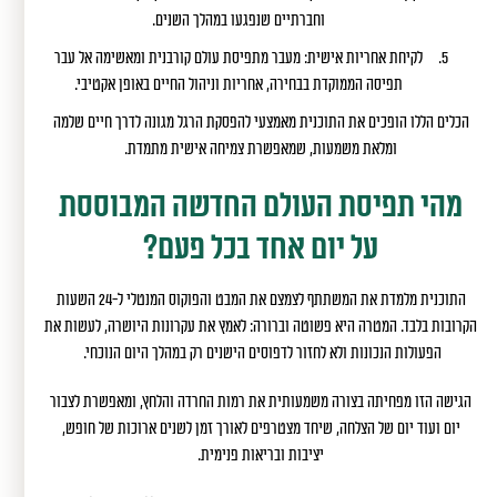
וחברתיים שנפגעו במהלך השנים.
לקיחת אחריות אישית: מעבר מתפיסת עולם קורבנית ומאשימה אל עבר
תפיסה הממוקדת בבחירה, אחריות וניהול החיים באופן אקטיבי.
הכלים הללו הופכים את התוכנית מאמצעי להפסקת הרגל מגונה לדרך חיים שלמה
ומלאת משמעות, שמאפשרת צמיחה אישית מתמדת.
מהי תפיסת העולם החדשה המבוססת
על יום אחד בכל פעם?
התוכנית מלמדת את המשתתף לצמצם את המבט והפוקוס המנטלי ל-24 השעות
הקרובות בלבד. המטרה היא פשוטה וברורה: לאמץ את עקרונות היושרה, לעשות את
הפעולות הנכונות ולא לחזור לדפוסים הישנים רק במהלך היום הנוכחי.
הגישה הזו מפחיתה בצורה משמעותית את רמות החרדה והלחץ, ומאפשרת לצבור
יום ועוד יום של הצלחה, שיחד מצטרפים לאורך זמן לשנים ארוכות של חופש,
יציבות ובריאות פנימית.