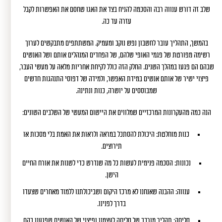
שלב זה דורש ענווה רבה והסכמה להניח בצד את האגו שחסם את האפשרות לקבל
עזרה עד כה.
בהמשך, התהליך עובר לחשבון נפש נוקב ומעמיק. המשתתפים מתבקשים לערוך
רשימה מפורטת של פגמי האופי שלהם, של הפחדים המנהלים אותם ושל האנשים
שבהם הם פגעו במהלך השנים. החלק הזה כולל לקיחת אחריות מלאה על מעשי העבר,
פיצוי ישיר של אותם אנשים במידת האפשר, ולמידה של דפוסי התנהגות חדשים
שמבוססים על יושרה, כנות ונתינה.
הנה כמה מהעקרונות המרכזיים שמלווים את היישום המעשי של השלבים השונים:
כנות מוחלטת: היכולת להסתכל במראה ולראות את האמת בלי מסכות או
תירוצים.
נכונות: הסכמה פנימית לעשות כל מה שנדרש כדי לשנות את אורח החיים
הישן.
ענווה: ההבנה שאנחנו לא מרכז היקום ושביכולתנו ללמוד מאחרים שצעדו
בדרך לפנינו.
סליחה: תהליך מורכב של סליחה לעצמנו ופיצוי של האנשים שפגענו בהם