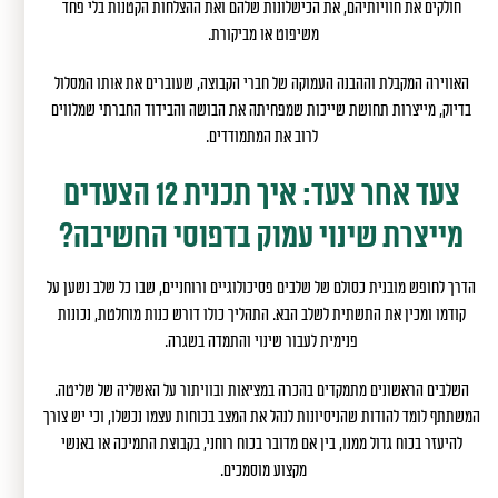
חולקים את חוויותיהם, את הכישלונות שלהם ואת ההצלחות הקטנות בלי פחד
משיפוט או מביקורת.
האווירה המקבלת וההבנה העמוקה של חברי הקבוצה, שעוברים את אותו המסלול
בדיוק, מייצרות תחושת שייכות שמפחיתה את הבושה והבידוד החברתי שמלווים
לרוב את המתמודדים.
צעד אחר צעד: איך תכנית 12 הצעדים
מייצרת שינוי עמוק בדפוסי החשיבה?
הדרך לחופש מובנית כסולם של שלבים פסיכולוגיים ורוחניים, שבו כל שלב נשען על
קודמו ומכין את התשתית לשלב הבא. התהליך כולו דורש כנות מוחלטת, נכונות
פנימית לעבור שינוי והתמדה בשגרה.
השלבים הראשונים מתמקדים בהכרה במציאות ובוויתור על האשליה של שליטה.
המשתתף לומד להודות שהניסיונות לנהל את המצב בכוחות עצמו נכשלו, וכי יש צורך
להיעזר בכוח גדול ממנו, בין אם מדובר בכוח רוחני, בקבוצת התמיכה או באנשי
מקצוע מוסמכים.