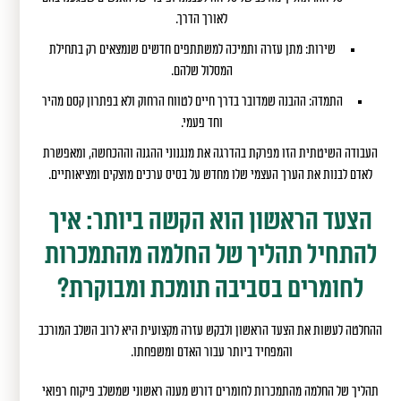
לאורך הדרך.
שירות: מתן עזרה ותמיכה למשתתפים חדשים שנמצאים רק בתחילת
המסלול שלהם.
התמדה: ההבנה שמדובר בדרך חיים לטווח הרחוק ולא בפתרון קסם מהיר
וחד פעמי.
העבודה השיטתית הזו מפרקת בהדרגה את מנגנוני ההגנה וההכחשה, ומאפשרת
לאדם לבנות את הערך העצמי שלו מחדש על בסיס ערכים מוצקים ומציאותיים.
הצעד הראשון הוא הקשה ביותר: איך
להתחיל תהליך של החלמה מהתמכרות
לחומרים בסביבה תומכת ומבוקרת?
ההחלטה לעשות את הצעד הראשון ולבקש עזרה מקצועית היא לרוב השלב המורכב
והמפחיד ביותר עבור האדם ומשפחתו.
תהליך של החלמה מהתמכרות לחומרים דורש מענה ראשוני שמשלב פיקוח רפואי