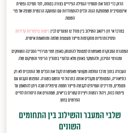
הדוק כדי לנהל את תסמיני הגמילה הפיזיים בצורה בטוחה, לצד תמיכה נפשית
אינטנסיבית שמספקת הגנה וכלים להתמודדות עם המועקה הרגשית שצפה אל פני
השטח.
במרכז אי זון ריהאב השילוב בין מודל 12 הצעדים לבין
גישות טיפוליות קליניות
ופסיכותרפיות מתקדמות מייצר מעטפת שלמה ומותאמת אישית.
המסגרת המבוקרת מאפשרת למטופל להתנתק באופן זמני מגירויי הסביבה השוחקים
ומגורמי הסיכון, ולהתמקד באופן מלא ובלעדי בתהליך הריפוי והשיקום שלו.
העבודה בתוך מרכז החלמה מקצועי מאפשרת לקבל את הכלים של התוכנית לא רק
כתיאוריה, המטופלים מקבלים אותה כתרגול חי ונושם בשגרה. המפגש הקבוע עם
מטפלים, מדריכים ועמיתים לקבוצה מייצר חממה טיפולית שבה ניתן להתאמן על
פיתוח כנות, ניהול רגשות ויצירת קשרים בריאים, שמהווים את היסודות לחיים
החדשים בחוץ.
שלבי המעבר והשילוב בין התחומים
השונים