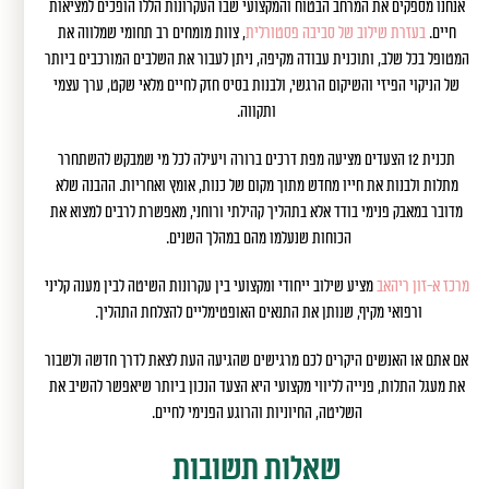
אנחנו מספקים את המרחב הבטוח והמקצועי שבו העקרונות הללו הופכים למציאות
חיים.
בעזרת שילוב של סביבה פסטורלית
, צוות מומחים רב תחומי שמלווה את
המטופל בכל שלב, ותוכנית עבודה מקיפה, ניתן לעבור את השלבים המורכבים ביותר
של הניקוי הפיזי והשיקום הרגשי, ולבנות בסיס חזק לחיים מלאי שקט, ערך עצמי
ותקווה.
תכנית 12 הצעדים מציעה מפת דרכים ברורה ויעילה לכל מי שמבקש להשתחרר
מתלות ולבנות את חייו מחדש מתוך מקום של כנות, אומץ ואחריות. ההבנה שלא
מדובר במאבק פנימי בודד אלא בתהליך קהילתי ורוחני, מאפשרת לרבים למצוא את
הכוחות שנעלמו מהם במהלך השנים.
מרכז א-זון ריהאב
מציע שילוב ייחודי ומקצועי בין עקרונות השיטה לבין מענה קליני
ורפואי מקיף, שנותן את התנאים האופטימליים להצלחת התהליך.
אם אתם או האנשים היקרים לכם מרגישים שהגיעה העת לצאת לדרך חדשה ולשבור
את מעגל התלות, פנייה לליווי מקצועי היא הצעד הנכון ביותר שיאפשר להשיב את
השליטה, החיוניות והרוגע הפנימי לחיים.
שאלות תשובות