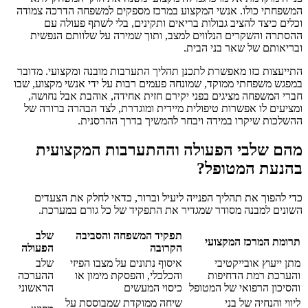
המשפחתי כולו. אנשי המקצוע במרכז מספקים למשפחה הדרכה צמודה
וכלים כיצד להציב גבולות בריאים ותקינים, בלי לשתף פעולה עם
ההסתרה והשקרים הנלווים למצב, ותוך שמירה על שלוותם הנפשית
ובריאותם של שאר בני הבית.
התייעצות כזו מאפשרת לתכנן תהליך התערבות מובנה ומקצועי. מדובר
במפגש משפחתי ממוקד, שמונחה פעמים רבות על ידי אנשי מקצוע, שבו
חברי המשפחה מציגים בפני יקירם חזית אחידה, אוהבת אבל נחושה,
ומציעים לו אפשרות טיפולית מיידית ומוגדרת, לצד הבהרה ברורה של
ההשלכות שיקרו במידה ויבחר להמשיך בדרך ההרסנית.
מהם שלבי הפעולה וההתערבות המקצועית
בהנעת המטופל?
כדי להפוך את תהליך הפנייה ליעיל וברור, כדאי לחלק את הצעדים
השונים למבנה מסודר שמגדיר את התפקיד של כל גורם במערכת.
תפקיד המשפחה והסביבה
שלב
תרומת המרכז המקצועי
הקרובה
הפעולה
מתן ייעוץ אובייקטיבי
איסוף נתונים על מצבו הפיזי
שלב
והערכת רמת הדחיפות
והכלכלי, והפסקת מימון או
ההערכה
והסיכון הרפואי של המטופל
כיסוי המעשים
הראשוני
ליווי והנחיה של בני
שיחה ממוקדת שמבוססת על