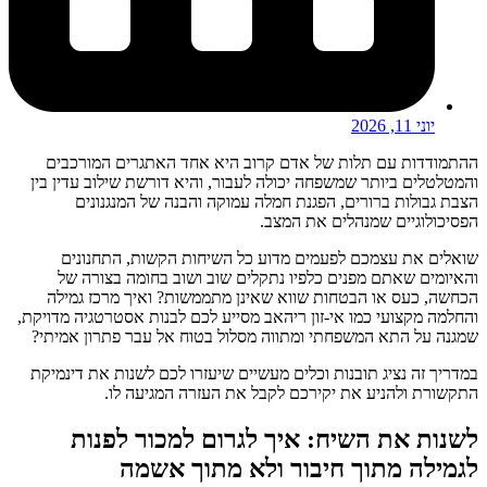
יוני 11, 2026
ההתמודדות עם תלות של אדם קרוב היא אחד האתגרים המורכבים
והמטלטלים ביותר שמשפחה יכולה לעבור, והיא דורשת שילוב עדין בין
הצבת גבולות ברורים, הפגנת חמלה עמוקה והבנה של המנגנונים
הפסיכולוגיים שמנהלים את המצב.
שואלים את עצמכם לפעמים מדוע כל השיחות הקשות, התחנונים
והאיומים שאתם מפנים כלפיו נתקלים שוב ושוב בחומה בצורה של
הכחשה, כעס או הבטחות שווא שאינן מתממשות? ואיך מרכז גמילה
והחלמה מקצועי כמו אי-זון ריהאב מסייע לכם לבנות אסטרטגיה מדויקת,
שמגנה על התא המשפחתי ומתווה מסלול בטוח אל עבר פתרון אמיתי?
במדריך זה נציג תובנות וכלים מעשיים שיעזרו לכם לשנות את דינמיקת
התקשורת ולהניע את יקירכם לקבל את העזרה המגיעה לו.
לשנות את השיח: איך לגרום למכור לפנות
לגמילה מתוך חיבור ולא מתוך אשמה