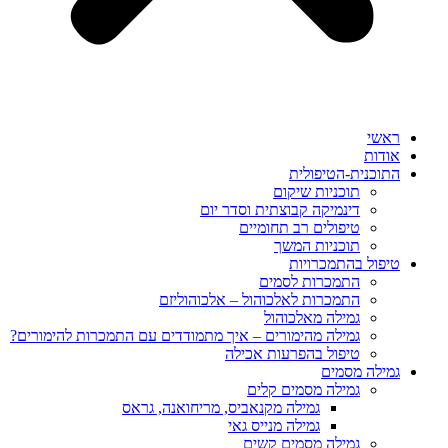
ראשי
אודות
התוכנית-הטיפולית
תוכניות שיקום
דינמיקה קבוצתית וסדר יום
טיפולים רב תחומיים
תוכניות המשך
טיפול בהתמכרויות
התמכרות לסמים
התמכרות לאלכוהול – אלכוהוליזם
גמילה מאלכוהול
גמילה מהימורים – איך מתמודדים עם התמכרות להימורים?
טיפול בהפרעות אכילה
גמילה מסמים
גמילה מסמים קלים
גמילה מקנאביס, מריחואנה, גראס
גמילה מנייס גאי
גמילה מסמים קשים