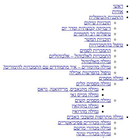
ראשי
אודות
התוכנית-הטיפולית
תוכניות שיקום
דינמיקה קבוצתית וסדר יום
טיפולים רב תחומיים
תוכניות המשך
טיפול בהתמכרויות
התמכרות לסמים
התמכרות לאלכוהול – אלכוהוליזם
גמילה מאלכוהול
גמילה מהימורים – איך מתמודדים עם התמכרות להימורים?
טיפול בהפרעות אכילה
גמילה מסמים
גמילה מסמים קלים
גמילה מקנאביס, מריחואנה, גראס
גמילה מנייס גאי
גמילה מסמים קשים
גמילה מקוקאין
גמילה מהרואין
גמילה מתרופות ומשככי כאבים
גמילה מכדורים פסיכיאטריים
גמילה מכדורי מרשם
גמילה מכדורי שינה