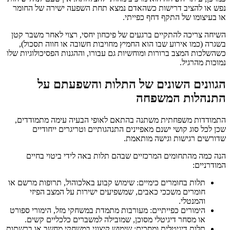
נפש או להציב דרישות כשהאדם נמצא תחת השפעה ישירה של החומר
או בעיצומו של התקף דחף כפייתי.
השיחה צריכה להתקיים ברגעים של פיכחון יחסי, רצוי לאחר משבר קטן
בשגרה (כמו אירוע שבו הוא החמיץ מחויבות חשובה או חווה תסכול),
כשהשלכות המצב ברורות ומוחשיות גם עבורו, וההגנות הפסיכולוגיות שלו
נמוכות מהרגיל.
הגוונים השונים של התלות והשפעתם על
התנהלות המשפחה
התמודדות משפחתית משתנה בהתאם לאופי הבעיה עימה מתמודדים,
שכן לכל סוג קושי ישנם מאפיינים התנהגותיים וטריגרים ייחודיים
שדורשים רגישות וגישה מותאמת.
הנה כמה מהתחומים המרכזיים שבהם תלות באה לידי ביטוי בחיים
המודרניים:
תלות בחומרים כימיים: שימוש קבוע באלכוהול, תרופות מרשם או
חומרים משככי כאבים, שמשפיעים ישירות על המצב הפיזי
והמנטלי.
הימורים כפייתיים: מעורבות מתמדת במשחקי מזל, הימורי ספורט
או מסחר דיגיטלי מסוכן, שמובילה למשברים כלכליים קשים.
תלות דיגיטלית ומסכים: שימוש קיצוני במשחקי מחשב או ברשתות