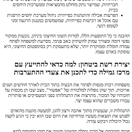
חברתיות, שמייצר נתק מוחלט מהמציאות וממערכות היחסים
בבית.
הפרעות אכילה והתנהגות כפייתית: ניהול מערכת יחסים הרסנית
עם אוכל או רכישות כפייתיות, שמשמשים כמנגנון הרגעה זמני
לעומס רגשי.
ההבנה כי כל התופעות הללו, למרות השוני החיצוני ביניהן, נובעות ממקור
נפשי דומה ומצורך עמוק להשתיק כאב פנימי, מסייעת למשפחה לפתח
עמדה חומלת וממוקדת יותר, שלא מתעסקת רק בסימפטום החיצוני, היא
עוסקת באדם עצמו.
יצירת רשת ביטחון: למה כדאי להתייעץ עם
מרכז גמילה כדי לתכנן את צעדי ההתערבות
משפחות רבות מנסות לפתור את הבעיה בתוך הבית לאורך חודשים ושנים
ארוכות, תוך שהן נופלות למלכודת של "אפשור", מצב שבו הן מכסות על
חובותיו של המכור, מתרצות את התנהלותו בפני המעסיקים או פותרות
עבורו משברים שהוא עצמו יצר.
התנהלות זו, שנעשית מתוך אהבה ורצון להגן, למעשה מונעת מהאדם
לפגוש את תוצאות מעשיו ומרחיקה את היום שבו הוא יבין כי הגיע לקצה
גבול היכולת ויבקש עזרה.
פנייה מוקדמת אל מרכז גמילה מקצועי משנה את חוקי המשחק לתא