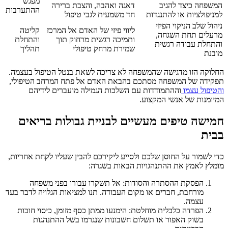
מפגש
המשפחה כיצד להגיב
דאגה ואהבה, והצבת ברירה
ההתערבות
למניפולציות או להתנגדות
חד משמעית לגבי טיפול
ניהול שלב הניקוי הפיזי
ליווי פיזי של האדם אל המרכז
קליטה
מרעלים תחת השגחה,
ותמיכה רגשית מרחוק תוך
והתחלת
והתחלת עבודה רגשית
שמירת מרחק טיפולי
תהליך
מובנת
החלוקה הזו מדגישה שהמשפחה לא צריכה לשאת בנטל הטיפול בעצמה.
תפקידה של המשפחה מסתכם בהבאת האדם אל פתח המרחב הטיפולי,
והטיפול עצמו
וההתמודדות עם השלכות הגמילה מועברים לידיהם
המיומנות של אנשי המקצוע.
חמישה טיפים מעשיים לבניית גבולות בריאים
בבית
כדי לשמור על החוסן שלכם ולסייע ליקירכם להבין שעליו לקחת אחריות,
מומלץ לאמץ את ההתנהגויות הבאות בשגרה:
הפסקת ההסתרה והסודות: אל תשקרו עבורו בפני משפחה
מורחבת, חברים או מקום העבודה. תנו למציאות הגלויה לדבר בעד
עצמה.
הפרדה כלכלית מוחלטת: הימנעו ממתן כסף מזומן, כיסוי חובות
בשוק האפור או תשלום חשבונות שנגרמו בשל ההתנהגות