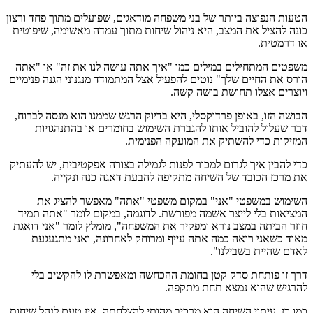
הטעות הנפוצה ביותר של בני משפחה מודאגים, שפועלים מתוך פחד ורצון
כונה להציל את המצב, היא ניהול שיחות מתוך עמדה מאשימה, שיפוטית
או דרמטית.
משפטים המתחילים במילים כמו "איך אתה עושה לנו את זה" או "אתה
הורס את החיים שלך" נוטים להפעיל אצל המתמודד מנגנוני הגנה פנימיים
ויוצרים אצלו תחושת בושה קשה.
הבושה הזו, באופן פרדוקסלי, היא בדיוק הרגש שממנו הוא מנסה לברוח,
דבר שעלול להוביל אותו להגברת השימוש בחומרים או בהתנהגויות
המזיקות כדי להשתיק את המועקה הפנימית.
כדי להבין איך לגרום למכור לפנות לגמילה בצורה אפקטיבית, יש להעתיק
את מרכז הכובד של השיחה מתקיפה להבעת דאגה כנה ונקייה.
השימוש במשפטי "אני" במקום משפטי "אתה" מאפשר להציג את
המציאות בלי לייצר אשמה מפורשת. לדוגמה, במקום לומר "אתה תמיד
חוזר הביתה במצב נורא ומפקיר את המשפחה", מומלץ לומר "אני דואגת
מאוד כשאני רואה כמה אתה עייף ומרוחק לאחרונה, ואני מתגעגעת
לאדם שהיית בשבילנו".
דרך זו פותחת סדק קטן בחומת ההכחשה ומאפשרת לו להקשיב בלי
להרגיש שהוא נמצא תחת מתקפה.
כמו כן, עיתוי השיחה הוא מרכיב מהותי להצלחתה. אין טעם לנהל שיחות