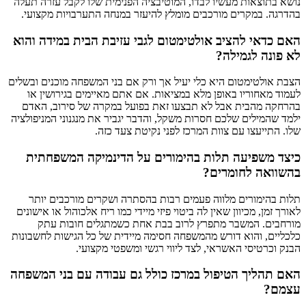
נושא בתוצאות מעשיו לבדו, המוטיבציה הפנימית שלו לקבל עזרה תעלה
בהדרגה. במקרים מורכבים מומלץ להיעזר במנחה התערבויות מקצועי.
האם כדאי להציב אולטימטום לגבי עזיבת הבית במידה והוא
לא פונה לגמילה?
הצבת אולטימטום היא כלי יעיל אך ורק אם בני המשפחה מוכנים ובשלים
לעמוד מאחוריו באופן מלא במציאות. אם אתם מאיימים בגירושין או
בהרחקה מהבית אבל לא תבצעו זאת בפועל במקרה של סירוב, האדם
ילמד שהמילים שלכם חסרות משקל, והדבר יגביר את מנגנוני המניפולציה
שלו. התייעצו עם צוות המרכז לפני נקיטת צעד כזה.
כיצד משפיעה תלות בהימורים על הדינמיקה המשפחתית
בהשוואה לחומרים?
תלות בהימורים מלווה פעמים רבות בהסתרה ושקרים מורכבים יותר
לאורך זמן, מכיוון שאין לה ביטוי פיזי מיידי כמו ריח אלכוהול או אישונים
מורחבים. המשבר מתפרץ לרוב בבת אחת כשמתגלים חובות עתק
כלכליים, והוא דורש מהמשפחה חסימה מיידית של כל הגישות לחשבונות
הבנק וכרטיסי האשראי, לצד ליווי רגשי ומשפטי מקצועי.
האם תהליך הטיפול במרכז כולל גם עבודה עם בני המשפחה
עצמם?