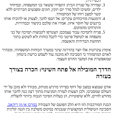
הכפייתית.
שמירה על שגרת הבית: הקפידו ששאר בני המשפחה, ובמיוחד
ילדים, ימשיכו לנהל סדר יום תקין, חוגים ומפגשים חברתיים ללא
קשר למצב רוחו של המתמודד.
הימנעות מוויכוחים עקרים: אל תנסו לחנך, לצעוק או להוכיח אותו
ברגעים של חוסר איזון. אמרו את שלכם בקיצור ובבהירות,
והתרחקו מהמקום.
פנייה לתמיכה עבור עצמכם: הצטרפו לקבוצות תמיכה של בני
משפחה או לטיפול פרטני כדי לקבל כוחות ולא לשקוע בתוך
תחושת הבדידות והאשמה.
אימוץ עקרונות אלו יוצר בהדרגה שינוי במערך הכוחות המשפחתי, ומבהיר
לאדם המתמודד כי הסביבה לא מוכנה עוד לשמש כרשת ביטחון
שמאפשרת את המשך ההרס העצמי.
הדרך המובילה אל פתח השינוי: הכרה בצורך
בעזרה
אדם שנמצא במצב של דחף כפייתי מרגיש מנותק, מבודד ולא מובן על ידי
העולם שמסביבו, ולכן הצעות לעזרה המגיעות מתוך רצון כנה לחבר אותו
מחדש לחיים, ללא שיפוטיות, הן בעלות הסיכוי הגבוה ביותר להצליח.
הבנת המורכבות הזו היא הלב הפועם של העבודה
במרכז אי-זון ריהאב.
הסביבה הטיפולית המקצועית שנבנתה במקום משלבת בין הגנה קלינית