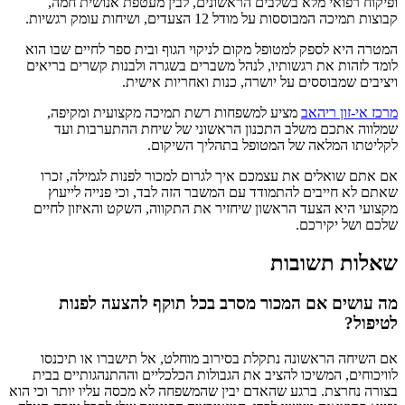
ופיקוח רפואי מלא בשלבים הראשונים, לבין מעטפת אנושית חמה,
קבוצות תמיכה המבוססות על מודל 12 הצעדים, ושיחות עומק רגשיות.
המטרה היא לספק למטופל מקום לניקוי הגוף ובית ספר לחיים שבו הוא
לומד לזהות את רגשותיו, לנהל משברים בשגרה ולבנות קשרים בריאים
ויציבים שמבוססים על יושרה, כנות ואחריות אישית.
מרכז אי-זון ריהאב
מציע למשפחות רשת תמיכה מקצועית ומקיפה,
שמלווה אתכם משלב התכנון הראשוני של שיחת ההתערבות ועד
לקליטתו המלאה של המטופל בתהליך השיקום.
אם אתם שואלים את עצמכם איך לגרום למכור לפנות לגמילה, זכרו
שאתם לא חייבים להתמודד עם המשבר הזה לבד, וכי פנייה לייעוץ
מקצועי היא הצעד הראשון שיחזיר את התקווה, השקט והאיזון לחיים
שלכם ושל יקירכם.
שאלות תשובות
מה עושים אם המכור מסרב בכל תוקף להצעה לפנות
לטיפול?
אם השיחה הראשונה נתקלת בסירוב מוחלט, אל תישברו או תיכנסו
לוויכוחים, המשיכו להציב את הגבולות הכלכליים וההתנהגותיים בבית
בצורה נחרצת. ברגע שהאדם יבין שהמשפחה לא מכסה עליו יותר וכי הוא