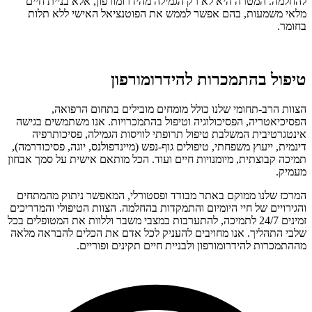
להחלמה. המטרה היא לא רק הגמילה מהידרומורפון, אלא בניית חיים
מלאי משמעות, בהם אפשר לממש את הפוטנציאל האישי ללא תלות
בחומר.
טיפול
בהתמכרות ל
הידרומורפון
הצוות הרב-תחומי שלנו כולל מומחים מובילים בתחום הרפואה,
הפסיכיאטריה, הפסיכולוגיה וטיפול בהתמכרויות. אנו משתמשים בגישה
אינטגרטיבית המשלבת טיפול תרופתי לוויסות הגמילה, פסיכותרפיה
דינמית, ייעוץ משפחתי, טיפולים גוף-נפש (מיינדפולנס, יוגה, פסיכודרמה),
תמיכה קבוצתית, מיומנויות חיים ועוד. הכל מותאם אישית על סמך אבחון
מעמיק.
המרכז שלנו ממוקם באתר מבודד ופסטורלי, המאפשר ניתוק מהמתחים
והגירויים של חיי היומיום והתמקדות בהחלמה. הצוות הטיפולי והמדריכים
זמינים 24/7 לתמיכה, להתערבות במצבי משבר וללוות את המטופלים בכל
שלבי התהליך. אנו מחויבים להעניק לכל אדם את הכלים להבראה מלאה
מההתמכרות להידרומורפון ולבניית חיים תקינים ופוריים.