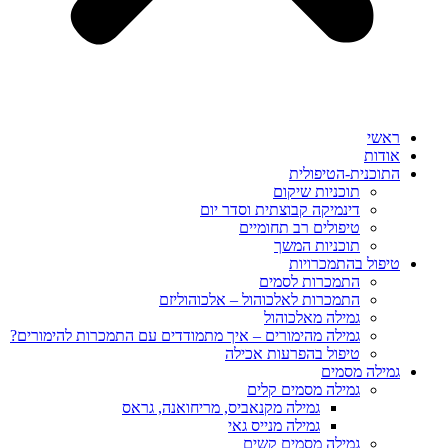
ראשי
אודות
התוכנית-הטיפולית
תוכניות שיקום
דינמיקה קבוצתית וסדר יום
טיפולים רב תחומיים
תוכניות המשך
טיפול בהתמכרויות
התמכרות לסמים
התמכרות לאלכוהול – אלכוהוליזם
גמילה מאלכוהול
גמילה מהימורים – איך מתמודדים עם התמכרות להימורים?
טיפול בהפרעות אכילה
גמילה מסמים
גמילה מסמים קלים
גמילה מקנאביס, מריחואנה, גראס
גמילה מנייס גאי
גמילה מסמים קשים