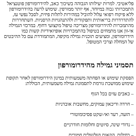
פליאטיבי. למרות יעילותו הגבוהה בשיכוך כאב, להידרומורפון פוטנציאל
התמכרותי גבוה במיוחד, אף יותר ממורפין. שימוש לרעה בהידרומורפון
ללא פיקוח רפואי עלול להוביל במהירות לתלות פיזית, לסבל נפשי עז,
להתדרדרות בריאותית ותפקודית ולהתנהגויות הרסניות. השתחררות
מהתמכרות להידרומורפון מצריכה טיפול מקצועי דחוף. במרכזי הגמילה
אי-זון אנו מתמחים בטיפול בהתמכרויות אופיואידיות קשות כמו
הידרומורפון, ומציעים תוכנית גמילה מקיפה, המתמודדת עם כל ההיבטים
של המחלה וצרכי המטופל.
תסמיני גמילה מהידרומורפון
הפסקת שימוש או הפחתה משמעותית במינון הידרומורפון לאחר תקופת
שימוש ממושכת גורמת לתסמונת גמילה משמעותית, הכוללת:
– כאבים עזים בכל הגוף
– חרדה ודיכאון עמוקים, מחשבות אובדניות
– הזעה, רעד ואי-שקט פסיכומוטורי
– נדודי שינה, סיוטים וחלומות חודרניים
– בחילות, הקאות ושלשולים חמורים