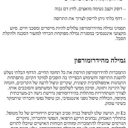
– דופק וקצב נשימה מואצים, לחץ דם גבוה
– דחף בלתי ניתן לריסון לצרוך את התרופה
תסמיני גמילה מהידרומורפון עלולים להיות מייסרים ומסכני חיים. סיוע
מקצועי אינטנסיבי במסגרת גמילה מפוקחת הכרחי למזעור הסכנה ולהקלת
הסבל.
גמילה מהידרומורפון
התמכרות להידרומורפון הורסת את כל תחומי החיים. הדחף הבלתי נשלט
להשגת התרופה והשימוש הכפייתי בה הופכים למוקד הקיום. מתפתחת
התנהגות אימפולסיבית קיצונית, שקרים וניצול לרעה של הקרובים, הזנחה
של היגיינה ותזונה, וסיכון ממשי לשלומם של המשתמש והסובבים אותו.
לצורך השתחררות מהתלות בהידרומורפון נדרשת גישה רב-מערכתית
מקיפה, הכוללת טיפול גופני אינטנסיבי, וכן טיפול נפשי וחברתי שיתמקד
בשינוי עומק.
בE זון, הגישה שלנו לטיפול בנויה סביב הצרכים הייחודיים של כל מטופל.
בתהליך האבחון, נבחנים הרקע הרפואי, הנפשי והחברתי, נחקרים
הגורמים שהובילו להתמכרות ומזוהים הכוחות האישיים שיוכלו לתרום