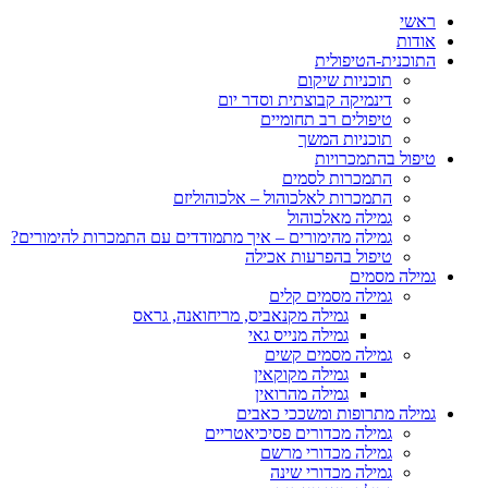
ראשי
אודות
התוכנית-הטיפולית
תוכניות שיקום
דינמיקה קבוצתית וסדר יום
טיפולים רב תחומיים
תוכניות המשך
טיפול בהתמכרויות
התמכרות לסמים
התמכרות לאלכוהול – אלכוהוליזם
גמילה מאלכוהול
גמילה מהימורים – איך מתמודדים עם התמכרות להימורים?
טיפול בהפרעות אכילה
גמילה מסמים
גמילה מסמים קלים
גמילה מקנאביס, מריחואנה, גראס
גמילה מנייס גאי
גמילה מסמים קשים
גמילה מקוקאין
גמילה מהרואין
גמילה מתרופות ומשככי כאבים
גמילה מכדורים פסיכיאטריים
גמילה מכדורי מרשם
גמילה מכדורי שינה