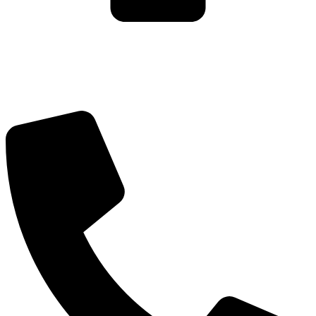
עיצוב ופיתוח: נוצר ב
♥
על ידי
omega360
| ניהול וקריאיטיב-
הדר
גרינברג
Green Citrus Creative