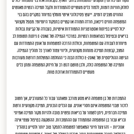
מקור תמיכה זמין ומקצועי למשפחות ברחבי הארץ. בקבוצות אלה בני משפחה יכולים
לחלוק חוויות דומות, ללמוד כלים מעשיים להתמודדות ולקבל תמיכה רגשית מאנשים
החווים מצבים דומים. ייעוץ פסיכולוגי אישי מומלץ במיוחד במקרים בהם בני
המשפחה חווים דיכאון, חרדה חמורה או קשיים בתפקוד היומיומי. מטפל מקצועי
יכול לסייע בפיתוח אסטרטגיות התמודדות אישיות, בעבודה על קביעת גבולות
בריאים ובטיפול בטראומות רגשיות. במרכזי הגמילה של E-ZONE ניתנת תשומת לב
מיוחדת לעבודה עם המשפחות, וכוללת הדרכה למשפחות על אופן התמודדות עם
המצב, קבוצות תמיכה מונחות מקצועית, וליווי צמוד לאורך כל תהליך הגמילה.
הגישה ההוליסטית של E-ZONE כוללת הבנה כי ההחלמה המוצלחת דורשת מעורבות
ותמיכה של המשפחה כולה, ולכן מושם דגש רב על חיזוק המשפחה ומתן כלים
מעשיים להתמודדות ארוכת טווח.
התמכרות של בן משפחה היא מסע מורכב ומאתגר עבור כל המעורבים, אך חשוב
לזכור שבני המשפחה אינם חסרי אונים. עם הכלים הנכונים, תמיכה מקצועית ורשת
תמיכה חברתית, ניתן לשמור על בריאות נפשית טובה ולהיות מקור תמיכה אמיתי
ובריא עבור בן המשפחה המתמודד עם ההתמכרות. ההשקעה בטיפול עצמי אינה
אנוכיות – זהו צעד חיוני המאפשר למשפחה לתפקד טוב יותר ולסייע בתהליך