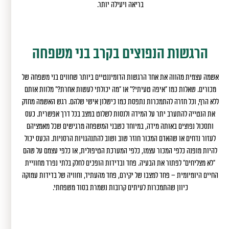
בריאה ויעילה יותר.
הרגשות הנפוצים בקרב בני משפחה
אשמה עצמית מהווה את אחד הרגשות הדומיננטיים ביותר שחווים בני משפחה של
מכורים. שאלות כמו "איפה טעיתי?" או "מה יכולתי לעשות אחרת?" מלוות אותם
ללא הרף, וכל חזרה להתמכרות נתפסת כמו כישלון אישי שלהם. רגש האשמה מחזק
את הנטייה להתערב יתר על המידה ולנסות לשלוט במצב בכל דרך אפשרית. כעס
ותסכול נפוצים באותה מידה, במיוחד כשבני המשפחה מרגישים שכל מאמציהם
לעזור נדחים או שהאדם המכור חוזר שוב ושוב להתנהגויות הרסניות. הכעס יכול
להיות מופנה כלפי המכור עצמו, כלפי המערכת הטיפולית, או כלפי עצמם על שהם
"לא מצליחים" לפתור את הבעיה. פחד ובדידות הופכים לחלק בלתי נפרד מחוויית
החיים היומיומית – פחד למצבו של יקירם, פחד מהעתיד, וחוויה של בדידות עמוקה
כיוון שהתמכרות לעיתים קרובות נשמרת בסוד משפחתי.