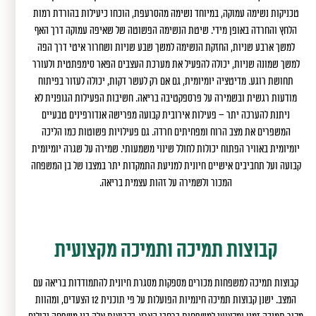
טכניקות נשימה עמוקה, במיוחד נשימה מהסרעפת, הוכחו כיעילות בהורדת רמות
הלחץ והחרדה באופן מידי. שיטת הנשימה הפשוטה של שאיפה עמוקה דרך האף
למשך ארבע שניות, החזקת הנשימה למשך שבע שניות ושחרור איטי דרך הפה
למשך שמונה שניות, יכולה להפעיל את מערכת העצבים הפאר סימפתטית ולעורר
תחושת רוגע. מדיטציה יומיומית, גם אם רק לעשר דקות, יכולה לעזור בפיתוח
מודעות רגשית ובשמירה על פרספקטיבה בריאה. חשיבות הפעילות הגופנית לא
ניתנת להערכה יתר – פעילות אירובית קבועה מפרישה אנדורפינים טבעיים
המשפרים את מצב הרוח ומפחיתים חרדה. גם פעילויות פשוטות כמו הליכה
יומיומית באוויר הפתוח יכולות לחולל שינוי משמעותי. שמירה על שגרה יומיומית
קבועה ועל תחביבים אישיים חיונית למניעת התמקדות יתר במצבו של בן המשפחה
המכור ולשמירה על זהות עצמית בריאה.
קבוצות תמיכה ותמיכה מקצועית
קבוצות תמיכה למשפחות מכורים מספקות מסגרת חיונית להתמודדות בריאה עם
המצב. ישנן קבוצות תמיכה חינמיות הפועלות על פי תוכנית 12 הצעדים, ומהוות