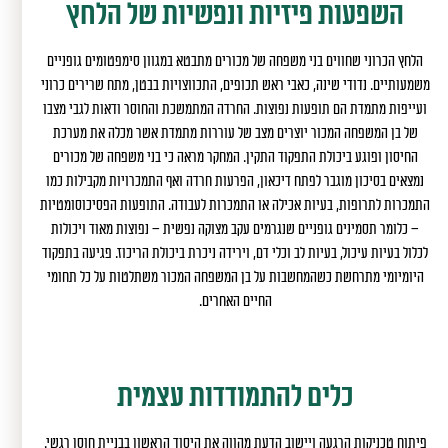
השפעות פיזיות ונפשיות של הלחץ
הלחץ הכרוני שחווים בני משפחה של מכורים מתבטא במגוון סימפטומים גופניים
משמעותיים. נדודי שינה, כאבי ראש תכופים, התכווצויות בבטן, מתח שרירים כרוני
ועייפות מתמדת הם תופעות נפוצות. החרדה המתמשכת והחוסר ודאות לגבי מצבו
של בן המשפחה המכור יוצרים מצב של עוררות מתמדת אשר מכלה את מערכת
החיסון ופוגע ביכולת התפקוד התקין. המחקר מראה כי בני משפחה של מכורים
נמצאים בסיכון מוגבר לפתח דיכאון, הפרעות חרדה ואף התמכרויות מקבילות כמו
התמכרות לתרופות, בעיות אכילה או התמכרות לעבודה. התופעות הפסיכוסומטיות
– כלומר תסמינים גופניים שנגרמים עקב מצוקה נפשית – נפוצות מאוד ויכולות
לכלול בעיות עיכול, בעיות לב וכלי דם, וירידה ניכרת ביכולת הריכוז. פגיעה בתפקוד
היומיומי מתרחשת כשהמחשבות על בן המשפחה המכור משתלטות על כל תחומי
החיים האחרים.
כלים להתמודדות עצמית
פיתוח טכניקות הרגעה ויישוב הדעת מהווה את היסוד הראשון בבניית חוסן רגשי.