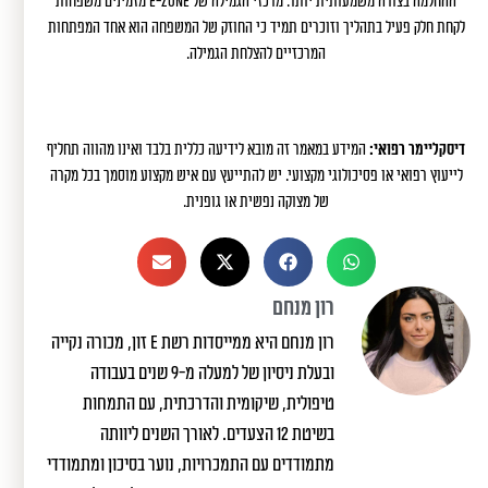
ההחלמה בצורה משמעותית יותר. מרכזי הגמילה של E-ZONE מזמינים משפחות
לקחת חלק פעיל בתהליך וזוכרים תמיד כי החוזק של המשפחה הוא אחד המפתחות
המרכזיים להצלחת הגמילה.
דיסקליימר רפואי:
המידע במאמר זה מובא לידיעה כללית בלבד ואינו מהווה תחליף
לייעוץ רפואי או פסיכולוגי מקצועי. יש להתייעץ עם איש מקצוע מוסמך בכל מקרה
של מצוקה נפשית או גופנית.
רון מנחם
רון מנחם היא ממייסדות רשת e זון, מכורה נקייה
ובעלת ניסיון של למעלה מ-9 שנים בעבודה
טיפולית, שיקומית והדרכתית, עם התמחות
בשיטת 12 הצעדים. לאורך השנים ליוותה
מתמודדים עם התמכרויות, נוער בסיכון ומתמודדי