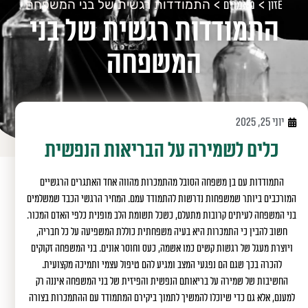
>
>
התמודדות רגשית של בני המשפחה
Eזון
מאמרים
התמודדות רגשית של בני
המשפחה
יוני 25, 2025
כלים לשמירה על הבריאות הנפשית
התמודדות עם בן משפחה הסובל מהתמכרות מהווה אחד האתגרים הרגשיים
המורכבים ביותר שמשפחות נדרשות להתמודד עמם. המחיר הרגשי הכבד שמשלמים
בני המשפחה לעיתים קרובות מתעלם, כשכל תשומת הלב מופנית כלפי האדם המכור.
חשוב להבין כי התמכרות היא בעיה משפחתית כוללת המשפיעה על כל חבריה,
ויוצרת מעגל של רגשות קשים כמו אשמה, כעס וחוסר אונים. בני המשפחה זקוקים
להכרה בכך שגם הם נפגעי המצב ומגיע להם טיפול עצמי ותמיכה מקצועית.
החשיבות של שמירה על בריאותם הנפשית והפיזית של בני המשפחה איננה רק
למענם, אלא גם כדי שיוכלו להמשיך לתמוך ביקירם המתמודד עם ההתמכרות בצורה