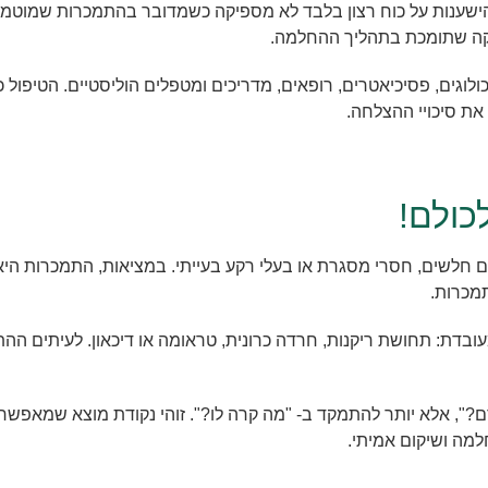
הישענות על כוח רצון בלבד לא מספיקה כשמדובר בהתמכרות שמוטמעת
זקה שתומכת בתהליך ההחלמה.
כולוגים, פסיכיאטרים, רופאים, מדריכים ומטפלים הוליסטיים. הטיפו
ת סיכויי ההצלחה.
כולם!
חלשים, חסרי מסגרת או בעלי רקע בעייתי. במציאות, התמכרות היא 
מכרות.
דת: תחושת ריקנות, חרדה כרונית, טראומה או דיכאון. לעיתים הה
", אלא יותר להתמקד ב- "מה קרה לו?". זוהי נקודת מוצא שמאפשר
מה ושיקום אמיתי.