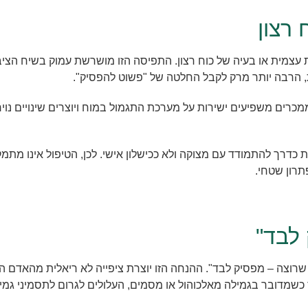
 רצון
מית או בעיה של כוח רצון. התפיסה הזו מושרשת עמוק בשיח הציבור
, הרבה יותר מרק לקבל החלטה של "פשוט להפסיק".
רים משפיעים ישירות על מערכת התגמול במוח ויוצרים שינויים נוירו
רות של איזון (EZONE), ההתמכרות מובנת כדרך להתמודד עם מצוקה ולא ככישלון אישי. לכ
תרון שטחי.
לבד"
שרוצה – מפסיק לבד". ההנחה הזו יוצרת ציפייה לא ריאלית מהאדם
ד כשמדובר בגמילה מאלכוהול או מסמים, העלולים לגרום לתסמיני גמיל