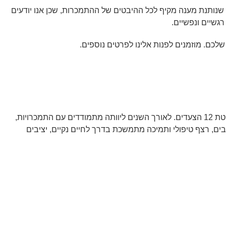
 שנותנת מענה מקיף לכל ההיבטים של ההתמכרות, שכן אנו יודעים
גשיים ונפשיים.
שלכם. מוזמנים לפנות אלינו לפרטים נוספים.
רון מנחם היא ממייסדות רשת e זון, מכורה נקייה ובעלת ניסיון של למעלה מ-9 שנים בעבודה טיפולית, שיקומית והדרכתית, עם התמחות בשיטת 12 הצעדים. לאורך השנים ליוותה מתמודדים עם התמכרויות,
ים, רצף טיפולי ותמיכה מתמשכת בדרך לחיים נקיים, יציבים