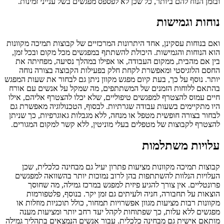
ובזמן הנוח להם ביותר, כל שכן לא לפספס מפגשים בשל ענייני זמינות.
נוחות וגמישות
ואם בנוחות עסקינן, אחד היתרונות המרכזיים של קבוצות תמיכה מקוונות
הוא הנוחות והגמישות. היכולת להשתתף במפגשים מכל מקום ובכל זמן,
בין אם מהבית, ממקום העבודה, או אפילו במהלך נסיעה, מפחיתה את
החסם הלוגיסטי ומאפשרת לקחת חלק בפעילות הקבוצה בצורה נוחה
יותר. נוסף על כך, בעת קיום מפגש מקוון ניתן גם לבחור את שעות המפגש
בהתאם ללוחות הזמנים של המשתתפים, מה שמקל על אנשים עם אורח
חיים עמוס להצטרף למפגשים טיפוליים, שלא יכלו להצטרף אליהם, אילו
היו מתקיימים בשעות עבודה שגרתיות. לבסוף, הטכנולוגיה מאפשרת גם
לבחור בצורה חופשית מטפל או מנחה, ללא מגבלות גאוגרפיות, כך שניתן
להצטרף לקבוצות של מטפלים בעלי מוניטין, ללא קשר למקום המגורים.
עלויות משתלמות
קבוצות תמיכה מקוונות מציעות פתרון יעיל גם מבחינה כלכלית, שכן
העלויות הנלוות להשתתפות בהן לרוב נמוכות יותר בהשוואה למפגשים
פרונטליים. אין צורך להגיע פיזית למפגש במרכז גמילה, מה שחוסך
הוצאות על תחבורה, חניה ולעיתים גם זמן יקר. בנוסף, פלטפורמות
מקוונות רבות מציעות מגוון אפשרויות תמחור, כולל תוכניות מוזלות או
מפגשים ללא עלות, כך שפתוחות לקהל יעד רחב יותר ומציעות מענה
מותאם אישית גם מבחינה כלכלית. עבור אנשים הנמצאים בתהליך גמילה