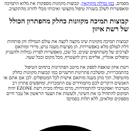
מסמים,
כמו גמילה מקוקאין,
קבוצות מקוונות מספקות את מלוא התמיכה
ומאפשרות לשלב בשגרה טיפול מקצועי ואיכותי מבלי לחרוג מהתקציב.
קבוצות תמיכה מקוונות כחלק מהפתרון הכולל
של רשת איזון
קבוצות תמיכה מקוונות שינו מקצה לקצה את עולם הגמילה והן פותחות
דלת לעולם מלא באפשרויות. הן מציעות מענה נגיש, מיידי ומותאם
לצרכים של משתתפים שונים, כל שכן, מאפשרות לפרוץ גבולות ולהעניק
טיפולים אונליין, אליהם ניתן להצטרף, מכל מקום ובכל שעה.
רשת איזון שואפת לספק את מיטב הפתרונות בתחום הטיפול
בהתמכרויות, ומשלבת פתרונות חדשניים כמו קבוצות מקוונות כחלק
מהטיפול, תוך מתן מענה מותאם אישית לכל המטופלים. לכן אם אתם או
האנשים היקרים לכם מתמודדים עם התמכרות, ומחפשים פתרון רב
מערכתי ואפקטיבי להתמודדות, מרכז גמילה מבית רשת EZONE יהיה
המקום להתחיל בו את השינוי, ולעשות את הצעד הראשון אל עבר חיים
מספקים ומלאים, ללא תלות בסמים!