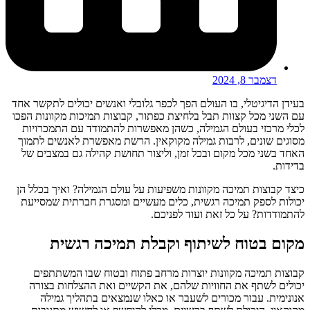
דצמבר 8, 2024
בעידן הדיגיטלי, בו העולם הפך לכפר גלובלי ואנשים יכולים לתקשר אחד
עם השני מכל קצוות תבל בלחיצת כפתור, קבוצות תמיכות מקוונות הפכו
לכלי מרכזי בעולם הגמילה, כשהן מאפשרות להתמודד עם התמכרויות
מסוגים שונים, לרבות גמילה מקוקאין. הרשת מאפשרת לאנשים לתמוך
האחד בשני מכל מקום ובכל זמן, וליצור תחושת קהילה גם במצבים של
בדידות.
כיצד קבוצות תמיכה מקוונות משפיעות על עולם הגמילה? ואיך בכלל הן
יכולות לספק תמיכה רגשית, כלים מעשיים ומסגרת חברתית שמסייעת
להתמודדות? על כל זאת ועוד לפניכם.
מקום בטוח לשיתוף וקבלת תמיכה רגשית
קבוצות תמיכה מקוונות יוצרות מרחב פתוח ובטוח שבו המשתתפים
יכולים לשתף את החוויות שלהם, את הקשיים ואת ההצלחות בצורה
אנונימית. עבור מכורים לשעבר או כאלו שנמצאים בתהליך גמילה