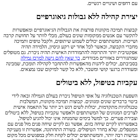
עם דחפים ושינויים רגשיים.
יצירת קהילה ללא גבולות גיאוגרפיים
קבוצות תמיכה מקוונות פורצות את הגבולות הגיאוגרפיים ומאפשרות
לתקשר עם אנשים ממקומות שונים בעולם, מבלי לוותר על תחושת קרבה
ושייכות. המשתתפים יכולים לשמוע שיתופים, ולקבל טיפים ותמיכה
מחברי הקבוצה, וכאשר לכל אחד יש רקע וניסיון, הלמידה תהיה
אפקטיבית יותר והתרומה להתמודדות האישית תהיה ניכרת. גם מטופלים
שמתגוררים באזורים מבודדים,
כך שאין להם גישה למרכז גמילה
בסביבתם, יכולים ליהנות מהאפשרות להתחבר לקהילה תומכת, שמבינה
ומעודדת ברגעי קושי ומשבר, ללא כל קשר למיקום שבו נמצאים.
עקביות בטיפול, ללא ביטולים
השפעת הטכנולוגיה על אופי הטיפול ניכרת בעולם הגמילה ובאה לידי
ביטוי ברבדים שונים ומגוונים. קבוצות תמיכה מקוונות, המשלבות
טכנולוגיות מתקדמות, יכולות לשים דגש רב יותר על התאמה אישית
לצרכים המגוונים של המשתתפים ולאפשר עקביות בטיפול, ללא ביטולים
וצבירת פערים. כך למשל בימים שהמנחה אינו יכול להגיע לטיפול,
באפשרותו לקיים שיחה בזום, אפשר גם לקיים שיחה פנים מול פנים עם
המטפלים, שלא בחדר הטיפולים. בשורה התחתונה, אפשרות זו מעניקה
גמישות רבה יותר, והמשתתפים יכולים לקחת חלק במפגשים מכל מקום