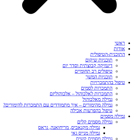
ראשי
אודות
התוכנית-הטיפולית
תוכניות שיקום
דינמיקה קבוצתית וסדר יום
טיפולים רב תחומיים
תוכניות המשך
טיפול בהתמכרויות
התמכרות לסמים
התמכרות לאלכוהול – אלכוהוליזם
גמילה מאלכוהול
גמילה מהימורים – איך מתמודדים עם התמכרות להימורים?
טיפול בהפרעות אכילה
גמילה מסמים
גמילה מסמים קלים
גמילה מקנאביס, מריחואנה, גראס
גמילה מנייס גאי
גמילה מסמים קשים