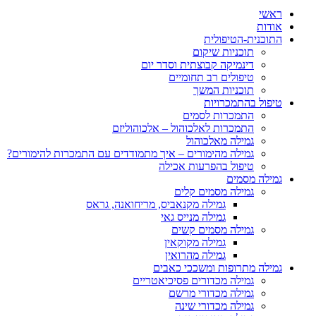
ראשי
אודות
התוכנית-הטיפולית
תוכניות שיקום
דינמיקה קבוצתית וסדר יום
טיפולים רב תחומיים
תוכניות המשך
טיפול בהתמכרויות
התמכרות לסמים
התמכרות לאלכוהול – אלכוהוליזם
גמילה מאלכוהול
גמילה מהימורים – איך מתמודדים עם התמכרות להימורים?
טיפול בהפרעות אכילה
גמילה מסמים
גמילה מסמים קלים
גמילה מקנאביס, מריחואנה, גראס
גמילה מנייס גאי
גמילה מסמים קשים
גמילה מקוקאין
גמילה מהרואין
גמילה מתרופות ומשככי כאבים
גמילה מכדורים פסיכיאטריים
גמילה מכדורי מרשם
גמילה מכדורי שינה