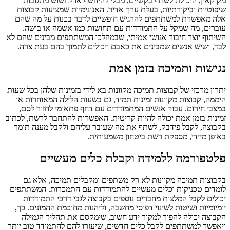
מקוקאין, היכולת לשתף בקשיים, מבלי להיחשף או לחשוש מתגובות
שיפוטיות וביקורתיות, בעלת ערך אדיר. האנונימיות שמציעות קבוצות
אלה מאפשרת למשתתפים להרגיש חופשיים לדבר בכנות על מה שהם
עוברים, מה שמקל על התמודדות עם תחושות כמו אשמה או בושה.
השיתוף יוצר חיבור אנושי אמיתי, שבמהלכו המשתתפים מבינים שהם לא
לבד, ושיש אנשים שמבינים את כאבם ויכולים לתמוך בהם בעת צרה.
נגישות ותמיכה בזמן אמת
יתרון מרכזי של קבוצות תמיכה מקוונות בא לידי בזמינות שלהן בכל שעות
היממה, קבוצות מקוונות זמינות תמיד, גם בשעות הלילה המאוחרות או
במצבי חירום. עבור אנשים המתמודדים עם דחף פתאומי לחזור לסם,
זמינות בזמן אמת יכולה להיות קריטית. האפשרות להתחבר לרשת, לכתוב
בקבוצה, לקבל פידבק, לשתף את מה שעובר עליהם ולקבל מענה תומך
באופן מיידי, מספקת רשת ביטחון משמעותית.
פלטפורמה ללמידה וקבלת כלים מעשיים
בקבוצות תמיכה מקוונות לא רק משתפים ומקבלים תמיכה, אלא גם
לומדים טכניקות וכלים מעשיים להתמודדות עם התמכרות. המשתתפים
יכולים לקבל המלצות מחברים נוספים בקבוצה לגבי דרכי התמודדות
יומיומיות ושיטות לשינוי דפוסי מחשבה, וליהנות מחוכמת ההמונים. כך,
הקבוצה יכולה להפוך למקור ידע חשוב, שימקסם את תהליך הגמילה
ויאפשר למשתתפים לקבל כלים חדשים, שיעזרו להם להתמודד טוב יותר