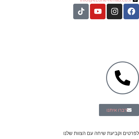
עיצוב ופיתוח: נוצר ב
♥
על ידי
omega360
| ניהול וקריאיטיב-
הדר
גרינברג
Green Citrus Creative
דברו איתנו
לפרטים וקביעת שיחה עם הצוות שלנו