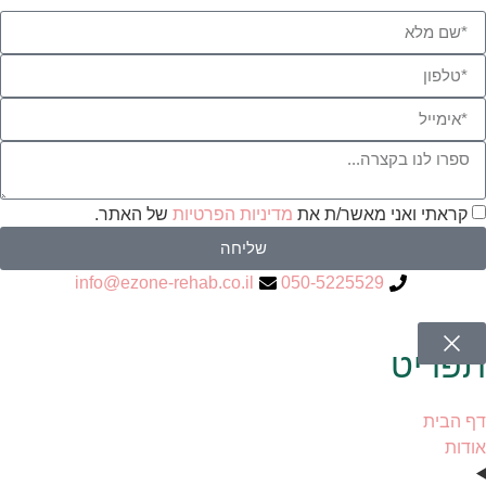
קראתי ואני מאשר/ת את
מדיניות הפרטיות
של האתר.
שליחה
info@ezone-rehab.co.il
050-5225529
תפריט
דף הבית
אודות