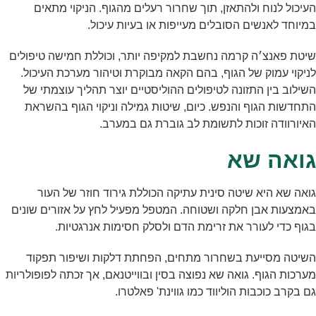
העיכול לנוח ולהתאזן, תוך שחרור רעלים מהגוף. הניקוי מתאים
במיוחד לאנשים הסובלים מעייפות או בעיות עיכול.
שיטת פאנצ׳ה קרמה נחשבת למקיפה יותר, וכוללת חמישה טיפולים
לניקוי עמוק של הגוף, בהם הקאה מבוקרת וטיהור מערכת העיכול.
השילוב בין התזונה לטיפולים ההוליסטיים יוצר תהליך עוצמתי של
התחדשות הגוף והנפש. כיום, שיטות גמילה וניקוי הגוף בהשראת
האיורוודה זוכות לתשומת לב גוברת גם במערב.
גואה שא
גואה שא היא שיטה סינית עתיקה הכוללת גירוד חוזר של העור
באמצעות אבן חלקה ושטוחה. המטפל מפעיל לחץ על אזורים שונים
בגוף כדי לעורר את זרימת הדם ולסלק חסימות אנרגטיות.
השיטה מסייעת בשחרור מתחים, הפחתת דלקות ושיפור תפקוד
מערכות הגוף. גואה שא נפוצה בסין ובווייטנאם, אך זכתה לפופולריות
גם בקרב כוכבות הוליווד כמו גווינת' פאלטרו.