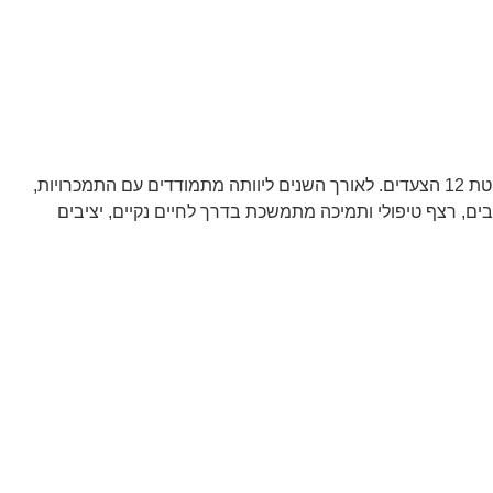
רון מנחם היא ממייסדות רשת e זון, מכורה נקייה ובעלת ניסיון של למעלה מ-9 שנים בעבודה טיפולית, שיקומית והדרכתית, עם התמחות בשיטת 12 הצעדים. לאורך השנים ליוותה מתמודדים עם התמכרויות,
ים, רצף טיפולי ותמיכה מתמשכת בדרך לחיים נקיים, יציבים