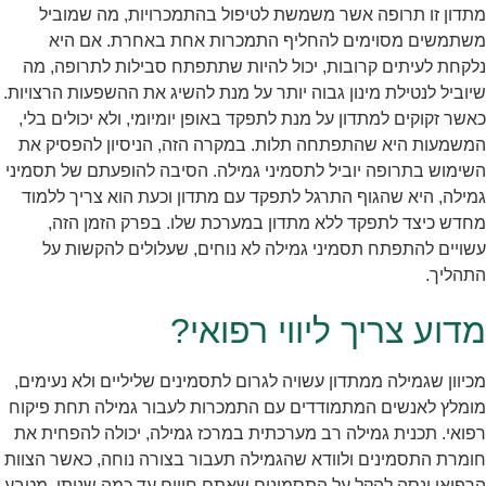
מתדון זו תרופה אשר משמשת לטיפול בהתמכרויות, מה שמוביל
משתמשים מסוימים להחליף התמכרות אחת באחרת. אם היא
נלקחת לעיתים קרובות, יכול להיות שתתפתח סבילות לתרופה, מה
שיוביל לנטילת מינון גבוה יותר על מנת להשיג את ההשפעות הרצויות.
כאשר זקוקים למתדון על מנת לתפקד באופן יומיומי, ולא יכולים בלי,
המשמעות היא שהתפתחה תלות. במקרה הזה, הניסיון להפסיק את
השימוש בתרופה יוביל לתסמיני גמילה. הסיבה להופעתם של תסמיני
גמילה, היא שהגוף התרגל לתפקד עם מתדון וכעת הוא צריך ללמוד
מחדש כיצד לתפקד ללא מתדון במערכת שלו. בפרק הזמן הזה,
עשויים להתפתח תסמיני גמילה לא נוחים, שעלולים להקשות על
התהליך.
מדוע צריך ליווי רפואי?
מכיוון שגמילה ממתדון עשויה לגרום לתסמינים שליליים ולא נעימים,
מומלץ לאנשים המתמודדים עם התמכרות לעבור גמילה תחת פיקוח
רפואי. תכנית גמילה רב מערכתית במרכז גמילה, יכולה להפחית את
חומרת התסמינים ולוודא שהגמילה תעבור בצורה נוחה, כאשר הצוות
הרפואי ינסה להקל על התסמינים שאתם חווים עד כמה שניתן. מטבע