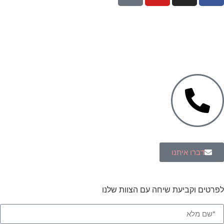
עיצוב ופיתוח: נוצר ב
♥
על ידי
omega360
| ניהול וקריאיטיב-
הדר
גרינברג
Green Citrus Creative
דברו איתנו
לפרטים וקביעת שיחה עם הצוות שלנו