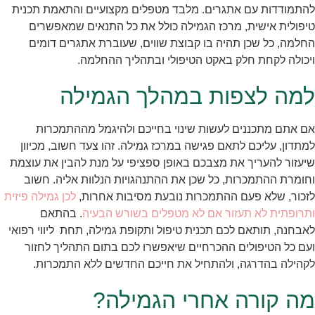
להתמודדות עם אתגרים. מלבד מטפלים מקצועיים והתאמת תכנית
טיפולית אישית, מרכז הגמילה כולל את כל התנאים שמאפשרים
החלמה, כל שכן תהיה בו קבוצת שווים, שעוברת אתגרים דומים
ויכולה לקחת חלק באקט הטיפולי ובתהליך ההחלמה.
למה לצפות במהלך הגמילה
אם אתם מתכננים לעשות שינוי בחייכם ולהיגמל מההתמכרות
למתדון, עליכם לתאם פגישה במרכז גמילה. זהו צעד חשוב, מכיוון
שיעזור להעריך את מצבכם באופן ספציפי על מנת להבין את עוצמת
וחומרת ההתמכרות, כל שכן את ההתנהגויות הנלוות אליה. חשוב
לזכור, שלא פעם ההתמכרות נובעת מסיבות אחרות,
לכן גמילה פיזית
ותרופתית לא תעזור אם לא מטפלים בשורש הבעיה
. בהתאם
לאבחנה, תותאם לכם תכנית טיפול ותקופת גמילה, תחת
ליווי רפואי
ועם כל הטיפולים ההכרחיים שיאפשרו לכם בתום התהליך לחזור
לקהילה בהדרגה, ולהתחיל את חייכם החדשים ללא התמכרות.
מה קורה אחרי הגמילה?