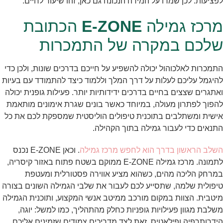
לפציעות. לכן שמרו על המידה הנכונה גם כאן, זהו שיעור לחיים.
מרכז גמילה
E-ZONE
הכתובת
שלכם במקרה של התמכרות
התמכרות לאלכוהול יכולה להשפיע על חייכם בדרכים שונות, ולכן כדי
להיגמל עליכם לעלות על דרך המלך וללמוד כיצד להתמודד עם בעיות
ואתגרים שצצים בחיים בדרכים ידידותיות יותר. פעילות גופנית יכולה
להפוך לפתרון מעולה, במיוחד כאשר בונים שגרת אימונים מותאמת
אישית ומשתלבים בתוכנית טיפולים הוליסטית שמספקת לכם את כל
התנאים כדי לעבור גמילה בתוך הקהילה.
השלב הראשון בדרך הוא לחפש מרכז גמילה
. וכאן E-ZONE נכנס
לתמונה. מרכז גמילה E-ZONE ממוקם בשטח פתוח באזור קיסריה,
במרחק הליכה מהים, כשהוא מציע אווירה פסטורלית ומעטפת
טיפולית שלמה, שתסייע לכם לעבור את שלבי הגמילה השונים בצורה
מיטבית. הצוות במקום מורכב ממיטב אנשי המקצוע, ותוכנית הגמילה
משלבת מגוון פעילויות גופניות כחלק מהתהליך, כמו למשל: יוגה,
הידרותרפיה ופילאטיס. זאת לצד מדריכים צמודים שזמינים אליכם