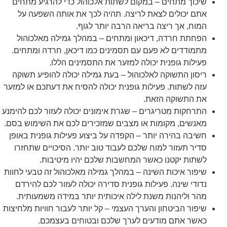
שיכוך מתחים – במקום לשתות אלכוהול כדי להרגיע מתחים
אתם יכולים לצאת לריצה. תהיה לכך את אותה השפעה על
המוח, אך ריצה בריאה הרבה יותר לגוף.
הפחתת חרדה, דיכאון ומתחים – במהלך גמילה מאלכוהול
מתמודדים לא פעם עם תסמינים כמו דיכאן, חרדה ומתחים.
פעילות גופנית יכולה למזער את התסמינים הללו.
ריסון התשוקה לאלכוהול – בעת גמילה יכולה להופיע תשוקה
עזה לשתות. פעילות גופנית יכולה להסיח את דעתכם או למזער
את התשוקה הזאת.
התרחקות מטריגרים – שגרת אימונים יכולה לעזור לכם להימנע
מאנשים, מקומות או מצבים שמזכירים לכם את השימוש בסם.
חשיבה בהירה יותר – הקפדה על ביצוע פעילות גופנית באופן
סדיר תעזור למוח שלכם לעבוד טוב יותר. הסיכויים שתחזרו
לשתות יקטנו כאשר המחשבות שלכם יהיו מיטיבות.
שיפור איכות השינה – במהלך גמילה מאלכוהול זה טבעי לחוות
נדודי שינה. פעילות גופנית סדירה יכולה לעזור לכם להירדם
מהר וליהנות משנת לילה איכותית יותר במידה משמעותית.
שיפור הביטחון והערך העצמי – קל יותר לעבור חוויות מלחיצות
כאשר אתם מודעים לערך שלכם ובטוחים בעצמכם.