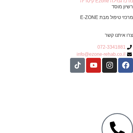
מרכז גמילה Ezone קיסריה
רשיון מוסד
מרכזי טיפול מבת E-ZONE
צרו איתנו קשר
072-3341881
info@ezone-rehab.co.il
עיצוב ופיתוח: נוצר ב
♥
על ידי
omega360
| ניהול וקריאיטיב-
הדר
גרינברג
Green Citrus Creative