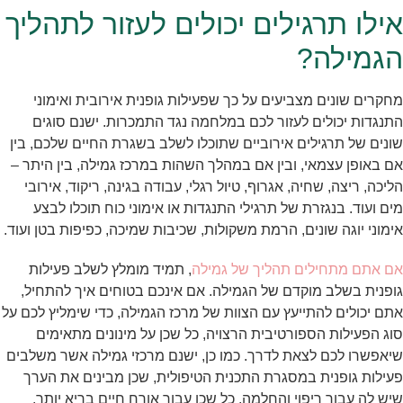
אילו תרגילים יכולים לעזור לתהליך
הגמילה?
מחקרים שונים מצביעים על כך שפעילות גופנית אירובית ואימוני
התנגדות יכולים לעזור לכם במלחמה נגד התמכרות. ישנם סוגים
שונים של תרגילים אירוביים שתוכלו לשלב בשגרת החיים שלכם, בין
אם באופן עצמאי, ובין אם במהלך השהות במרכז גמילה, בין היתר –
הליכה, ריצה, שחיה, אגרוף, טיול רגלי, עבודה בגינה, ריקוד, אירובי
מים ועוד. בנגזרת של תרגילי התנגדות או אימוני כוח תוכלו לבצע
אימוני יוגה שונים, הרמת משקולות, שכיבות שמיכה, כפיפות בטן ועוד.
אם אתם מתחילים תהליך של גמילה
, תמיד מומלץ לשלב פעילות
גופנית בשלב מוקדם של הגמילה. אם אינכם בטוחים איך להתחיל,
אתם יכולים להתייעץ עם הצוות של מרכז הגמילה, כדי שימליץ לכם על
סוג הפעילות הספורטיבית הרצויה, כל שכן על מינונים מתאימים
שיאפשרו לכם לצאת לדרך. כמו כן, ישנם מרכזי גמילה אשר משלבים
פעילות גופנית במסגרת התכנית הטיפולית, שכן מבינים את הערך
שיש לה עבור ריפוי והחלמה, כל שכן עבור אורח חיים בריא יותר.